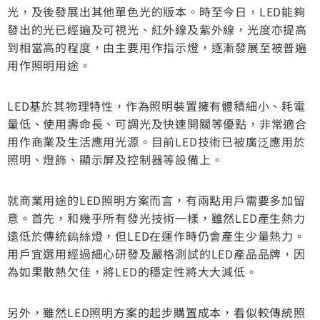
光，及後發展出其他單色光的版本。時至今日，LED能夠
發出的光已經遍及可視光、紅外線及紫外線，光度亦提高
到相當高的程度，由主要用作指示燈，逐漸發展至被普遍
用作照明用途。
LED基於其物理特性，作為照明裝置擁有體積細小、耗電
量低、使用壽命長、可調光及快速開關等優點，非常適合
用作商業及生活應用光源。目前LED技術已被廣泛應用於
照明、燈飾、顯示屏及控制器等設備上。
就商業用途的LED照明方案而言，有兩點用戶需要多加留
意。首先，和幾乎所有發光技術一樣，雖然LED產生熱力
遠低於傳統鎢絲燈，但LED在運作時仍會產生少量熱力。
用戶宜選用經過細心研發及嚴格測試的LED產品品牌，因
為如果散熱欠佳，將LED的穩定性將大大減低。
另外，雖然LED照明方案的起步購置成本，看似較傳統照