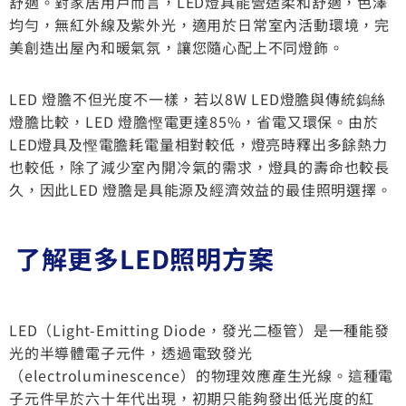
舒適。對家居用戶而言，LED燈具能營造柔和舒適，色澤
均勻，無紅外線及紫外光，適用於日常室內活動環境，完
美創造出屋內和暖氣氛，讓您隨心配上不同燈飾。
LED 燈膽不但光度不一樣，若以8W LED燈膽與傳統鎢絲
燈膽比較，LED 燈膽慳電更達85%，省電又環保。由於
LED燈具及慳電膽耗電量相對較低，燈亮時釋出多餘熱力
也較低，除了減少室內開冷氣的需求，燈具的壽命也較長
久，因此LED 燈膽是具能源及經濟效益的最佳照明選擇。
了解更多LED照明方案
LED（Light-Emitting Diode，發光二極管）是一種能發
光的半導體電子元件，透過電致發光
（electroluminescence）的物理效應產生光線。這種電
子元件早於六十年代出現，初期只能夠發出低光度的紅