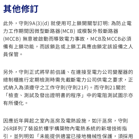
其他修訂
此外，守則9A(3)(d) 就使用可上鎖開關掣訂明: 為防止電
力工作期間因微型斷路器(MCB) 或模製外殼斷路器
(MCCB) 無意被啟動而導致電力事故，MCB及MCCB必須
備有上鎖功能，而該鎖匙或上鎖工具應由鎖定該設備之人
員保管。
另外，守則正式將早前倡議、在連接至電力公司變壓器的
總制櫃進行定期檢測時需先截斷電力公司供電之要求，正
式納入為須遵守之工作守則(守則21F)。而守則21關於
「檢查、測試及發出證明書的程序」中的電阻測試圖示亦
有所優化。
因應近年興起之室內蒸房及電熱設施，如汗蒸房，守則
26R詳列了裝設於樓宇構築物內電熱系統的新增技術指
引，並列明如「未能提供適當已接地機械性保護，須採用