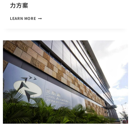
力方案
超
LEARN MORE
滿
為
港
鐵
提
供
逾
廿
年
的
優
質
鐵
路
安
全
電
力
方