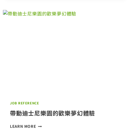
院
–
智
能
方
案
突
顯
的
建
築
美
JOB REFERENCE
帶動迪士尼樂園的歡樂夢幻體驗
帶
LEARN MORE
動