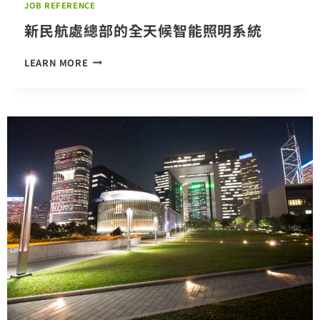
JOB REFERENCE
案
新民航處總部的全天候智能照明系統
新
LEARN MORE
民
航
處
總
部
的
全
天
候
智
能
照
明
系
統