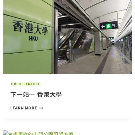
綫
槽
系
統
及
過
載
短
路
保
護
JOB REFERENCE
下一站… 香港大學
下
LEARN MORE
一
站…
香
港