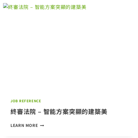
的
屯
門
公
園
照
明
方
案
JOB REFERENCE
終審法院 – 智能方案突顯的建築美
終
LEARN MORE
審
法