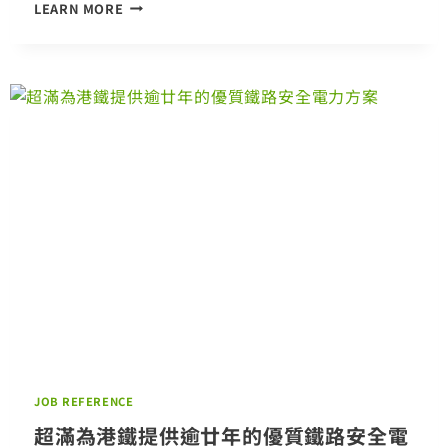
中
LEARN MORE
場
客
運
廊
的
線
槽
方
案
JOB REFERENCE
超滿為港鐵提供逾廿年的優質鐵路安全電