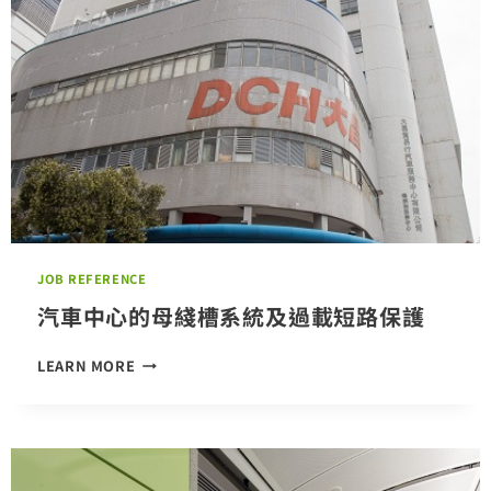
置
JOB REFERENCE
汽車中心的母綫槽系統及過載短路保護
汽
LEARN MORE
車
中
心
的
母