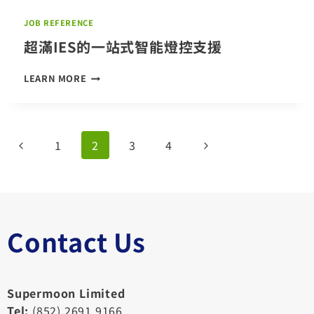
JOB REFERENCE
超滿IES的一站式智能燈控支援
超
LEARN MORE
滿
IES
的
一
Page
Previous
Next
1
2
3
4
站
式
navigation
Page
Page
智
能
燈
控
支
Contact Us
援
Supermoon Limited
Tel:
(852) 2691 9166