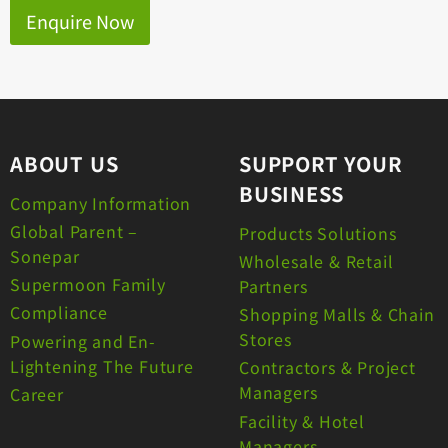
Enquire Now
ABOUT US
SUPPORT YOUR
BUSINESS
Company Information
Global Parent –
Products Solutions
Sonepar
Wholesale & Retail
Supermoon Family
Partners
Compliance
Shopping Malls & Chain
Stores
Powering and En-
Lightening The Future
Contractors & Project
Managers
Career
Facility & Hotel
Managers