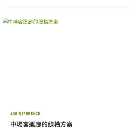
迪
士
尼
樂
園
的
歡
樂
夢
幻
體
驗
JOB REFERENCE
中場客運廊的線槽方案