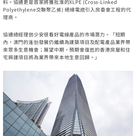
料。協通更是首家將獲批准的XLPE (Cross-Linked
Polyethylene交聯聚乙烯) 絕緣電纜引入房委會工程的代
理商。
協通總經理鄧少安很看好電線產品的市場潛力。「短期
內，澳門的蓬勃發展仍繼續為建築項目及配電產品業界帶
來眾多生意機會；展望中期，預期會復甦的香港房屋和住
宅興建項目將為業界帶來本地生意回歸。」