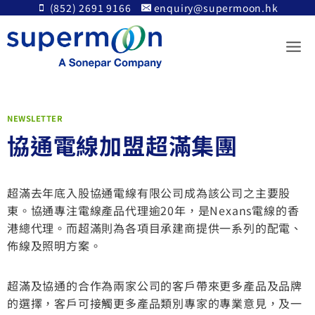
Skip
(852) 2691 9166
enquiry@supermoon.hk
to
content
NEWSLETTER
協通電線加盟超滿集團
超滿去年底入股協通電線有限公司成為該公司之主要股
東。協通專注電線產品代理逾20年，是Nexans電線的香
港總代理。而超滿則為各項目承建商提供一系列的配電、
佈線及照明方案。
超滿及協通的合作為兩家公司的客戶帶來更多產品及品牌
的選擇，客戶可接觸更多產品類別專家的專業意見，及一