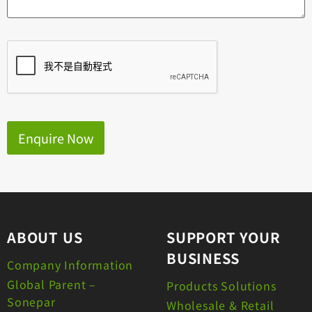
Enquire Now
ABOUT US
SUPPORT YOUR
BUSINESS
Company Information
Global Parent –
Products Solutions
Sonepar
Wholesale & Retail