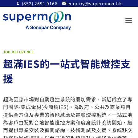
Skip
(852) 2691 9166
enquiry@supermoon.hk
to
content
JOB REFERENCE
超滿IES的一站式智能燈控支
援
超滿因應市場對自動燈控系統的殷切需求，新近成立了專
門團隊-集成電材(後簡稱IES)，為政府、公共及商業項目
提供全方位及專業的智能感應及電腦燈控系統，一站式地
為客戶由配對合適智能燈控方案和度身設計系統開始，繼
而提供專業安裝及顧問諮詢、技術測試及支援、系統移交
及客戶操作培訓，以至日後的系統提升、維修及保養等一