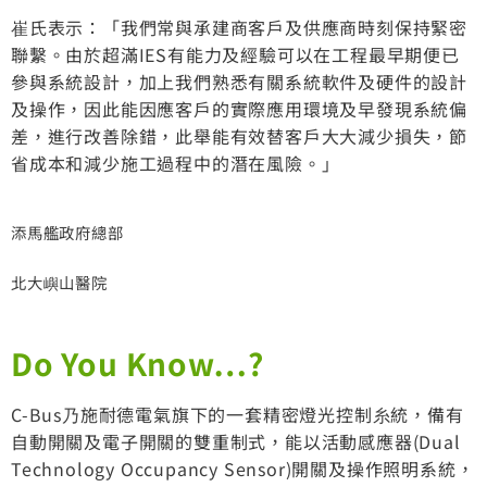
崔氏表示：「我們常與承建商客戶及供應商時刻保持緊密
聯繫。由於超滿IES有能力及經驗可以在工程最早期便已
參與系統設計，加上我們熟悉有關系統軟件及硬件的設計
及操作，因此能因應客戶的實際應用環境及早發現系統偏
差，進行改善除錯，此舉能有效替客戶大大減少損失，節
省成本和減少施工過程中的潛在風險。」
添馬艦政府總部
北大嶼山醫院
Do You Know…?
C-Bus乃施耐德電氣旗下的一套精密燈光控制糸統，備有
自動開關及電子開關的雙重制式，能以活動感應器(Dual
Technology Occupancy Sensor)開關及操作照明系統，