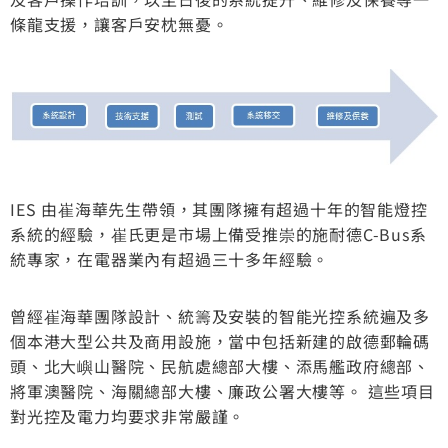
條龍支援，讓客戶安枕無憂。
IES 由崔海華先生帶領，其團隊擁有超過十年的智能燈控
系統的經驗，崔氏更是市場上備受推崇的施耐德C-Bus系
統專家，在電器業內有超過三十多年經驗。
曾經崔海華團隊設計、統籌及安裝的智能光控系統遍及多
個本港大型公共及商用設施，當中包括新建的啟德郵輪碼
頭、北大嶼山醫院、民航處總部大樓、添馬艦政府總部、
將軍澳醫院、海關總部大樓、廉政公署大樓等。 這些項目
對光控及電力均要求非常嚴謹。