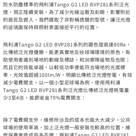
防水防塵標準的飛利浦Tango G2 LED BVP281系列泛光
燈，現正陸續安裝。為了減少光線溢散及刺眼，影響附近
的居民及遊人，我們選取了非對稱透鏡的型號，讓泛光燈
的玻璃面保持與照射表面接近平行的位置。
飛利浦Tango G2 LED BVP281系列的顯色度高達80Ra，
比傳統泛光燈優勝，能更真實地反映球場環境的原色，有
助使用者識別場地的劃線及標誌，和洞察障礙物及危險；
而且它的效能卓越，以較低功率便能符合場地的光度標
準，光效值超過100lm/W，明顯比傳統泛光燈慳電，有效
減少電費開支。以一個小型足球場為例，使用飛利浦
Tango G2 LED BVP281系列泛光燈比傳統泛光燈耗電量
少3至4倍，能節省逾70%電費開支：
除了電費開支外，維修所涉及的成本也能大大減少。公共
球場的使用率高，加上泛光燈一般安裝在較高的位置，維
修保養會造成許多不便；飛利浦Tango G2 LED BVP281