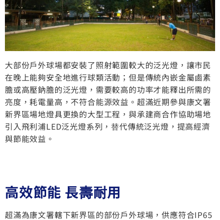
大部份戶外球場都安裝了照射範圍較大的泛光燈，讓市民
在晚上能夠安全地進行球類活動；但是傳統內嵌金屬鹵素
膽或高壓鈉膽的泛光燈，需要較高的功率才能釋出所需的
亮度，耗電量高，不符合能源效益。超滿近期參與康文署
新界區場地燈具更換的大型工程，與承建商合作協助場地
引入飛利浦LED泛光燈系列，替代傳統泛光燈，提高經濟
與節能效益。
高效節能 長壽耐用
超滿為康文署轄下新界區的部份戶外球場，供應符合IP65