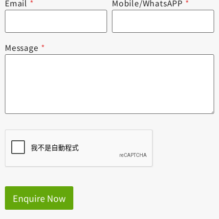
Email
*
Mobile/WhatsAPP
*
Message
*
Enquire Now