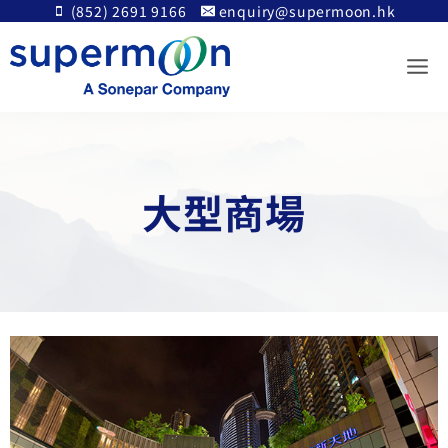
Skip
(852) 2691 9166
enquiry@supermoon.hk
to
content
大型商場