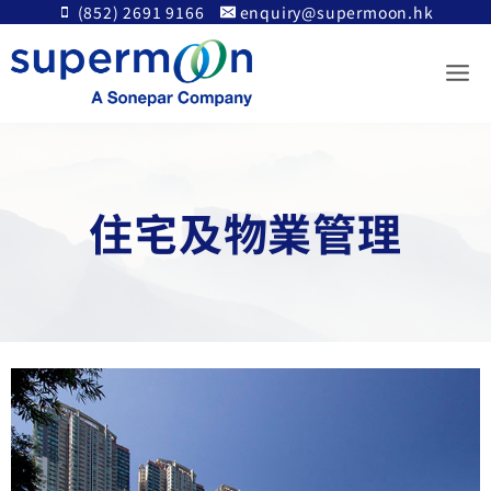
Skip
(852) 2691 9166
enquiry@supermoon.hk
to
content
住宅及物業管理